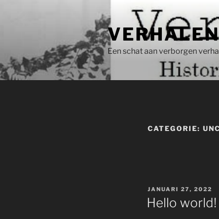
Ga
naar
VERHALEN
de
inhoud
Een schat aan verborgen verha
CATEGORIE:
UN
GEPLAATST
JANUARI 27, 2022
OP
Hello world!